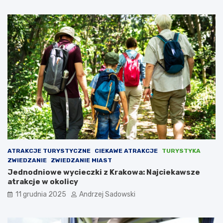
e
k
d
i
z
w
i
S
e
o
ć
l
?
c
u
K
u
j
a
w
s
k
i
ATRAKCJE TURYSTYCZNE
CIEKAWE ATRAKCJE
TURYSTYKA
m
ZWIEDZANIE
ZWIEDZANIE MIAST
Jednodniowe wycieczki z Krakowa: Najciekawsze
atrakcje w okolicy
11 grudnia 2025
Andrzej Sadowski