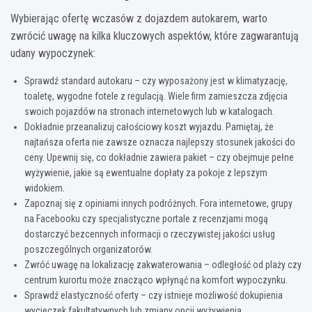
Wybierając ofertę wczasów z dojazdem autokarem, warto
zwrócić uwagę na kilka kluczowych aspektów, które zagwarantują
udany wypoczynek:
Sprawdź standard autokaru – czy wyposażony jest w klimatyzację,
toaletę, wygodne fotele z regulacją. Wiele firm zamieszcza zdjęcia
swoich pojazdów na stronach internetowych lub w katalogach.
Dokładnie przeanalizuj całościowy koszt wyjazdu. Pamiętaj, że
najtańsza oferta nie zawsze oznacza najlepszy stosunek jakości do
ceny. Upewnij się, co dokładnie zawiera pakiet – czy obejmuje pełne
wyżywienie, jakie są ewentualne dopłaty za pokoje z lepszym
widokiem.
Zapoznaj się z opiniami innych podróżnych. Fora internetowe, grupy
na Facebooku czy specjalistyczne portale z recenzjami mogą
dostarczyć bezcennych informacji o rzeczywistej jakości usług
poszczególnych organizatorów.
Zwróć uwagę na lokalizację zakwaterowania – odległość od plaży czy
centrum kurortu może znacząco wpłynąć na komfort wypoczynku.
Sprawdź elastyczność oferty – czy istnieje możliwość dokupienia
wycieczek fakultatywnych lub zmiany opcji wyżywienia.