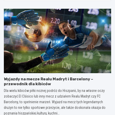
Wyjazdy na mecze Realu Madryt i Barcelony –
przewodnik dla kibiców
Dla wielu kibiców piłki nożnej podróż do Hiszpanii, by na własne oczy
zobaczyć El Clásico lub inny mecz z udziałem Realu Madryt czy FC
Barcelony, to spełnienie marzeń. Wyjazd na mecz tych legendarnych
drużyn to nie tylko sportowe przeżycie, ale także doskonała okazja do
poznania hiszpańskiej kultury, kuchni…