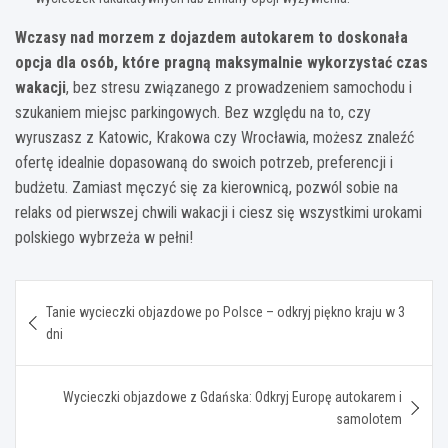
Wczasy nad morzem z dojazdem autokarem to doskonała
opcja dla osób, które pragną maksymalnie wykorzystać czas
wakacji
, bez stresu związanego z prowadzeniem samochodu i
szukaniem miejsc parkingowych. Bez względu na to, czy
wyruszasz z Katowic, Krakowa czy Wrocławia, możesz znaleźć
ofertę idealnie dopasowaną do swoich potrzeb, preferencji i
budżetu. Zamiast męczyć się za kierownicą, pozwól sobie na
relaks od pierwszej chwili wakacji i ciesz się wszystkimi urokami
polskiego wybrzeża w pełni!
Nawigacja
Tanie wycieczki objazdowe po Polsce – odkryj piękno kraju w 3
wpisu
dni
Wycieczki objazdowe z Gdańska: Odkryj Europę autokarem i
samolotem