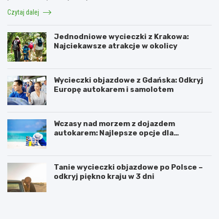
Czytaj dalej
Jednodniowe wycieczki z Krakowa:
Najciekawsze atrakcje w okolicy
Wycieczki objazdowe z Gdańska: Odkryj
Europę autokarem i samolotem
Wczasy nad morzem z dojazdem
autokarem: Najlepsze opcje dla
podróżujących z Katowic, Krakowa i
Wrocławia
Tanie wycieczki objazdowe po Polsce –
odkryj piękno kraju w 3 dni
R
O
e
d
z
w
e
i