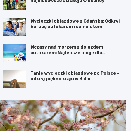
Najciekawsze atrakcje w okolicy
Wycieczki objazdowe z Gdańska: Odkryj
Europę autokarem i samolotem
Wczasy nad morzem z dojazdem
autokarem: Najlepsze opcje dla
podróżujących z Katowic, Krakowa i
Wrocławia
Tanie wycieczki objazdowe po Polsce –
odkryj piękno kraju w 3 dni