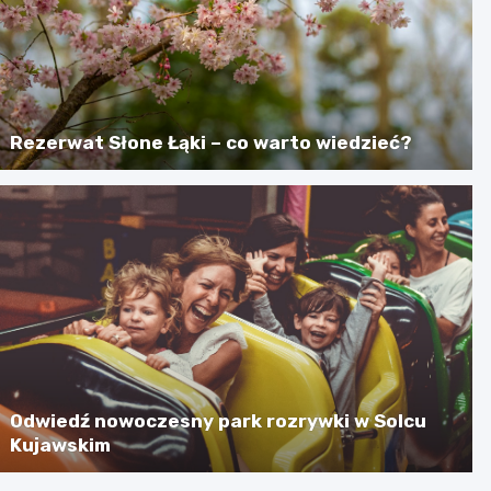
Rezerwat Słone Łąki – co warto wiedzieć?
Odwiedź nowoczesny park rozrywki w Solcu
Kujawskim