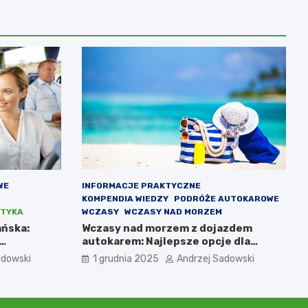
WE
INFORMACJE PRAKTYCZNE
KOMPENDIA WIEDZY
PODRÓŻE AUTOKAROWE
TYKA
WCZASY
WCZASY NAD MORZEM
ańska:
Wczasy nad morzem z dojazdem
autokarem: Najlepsze opcje dla
podróżujących z Katowic, Krakowa i
adowski
1 grudnia 2025
Andrzej Sadowski
Wrocławia