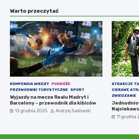
Warto przeczytać
KOMPENDIA WIEDZY
PODRÓŻE
ATRAKCJE T
PRZEWODNIKI TURYSTYCZNE
SPORT
CIEKAWE ATR
ZWIEDZANIE
Wyjazdy na mecze Realu Madryt i
Barcelony – przewodnik dla kibiców
Jednodniow
Najciekaws
13 grudnia 2025
Andrzej Sadowski
11 grudnia