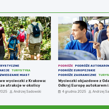
URYSTYCZNE
PODRÓŻE
PODRÓŻE AUTOKARO
AKCJE
TURYSTYKA
PODRÓŻE EUROPEJSKIE
ZWIEDZANIE MIAST
PODRÓŻE ZAGRANICZNE
TURYS
e wycieczki z Krakowa:
Wycieczki objazdowe z Gd
ze atrakcje w okolicy
Odkryj Europę autokarem i
samolotem
 2025
Andrzej Sadowski
4 grudnia 2025
Andrzej S