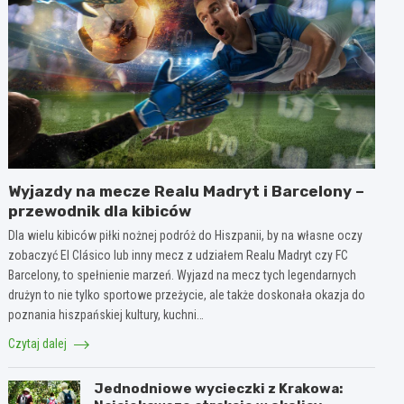
Wyjazdy na mecze Realu Madryt i Barcelony –
przewodnik dla kibiców
Dla wielu kibiców piłki nożnej podróż do Hiszpanii, by na własne oczy
zobaczyć El Clásico lub inny mecz z udziałem Realu Madryt czy FC
Barcelony, to spełnienie marzeń. Wyjazd na mecz tych legendarnych
drużyn to nie tylko sportowe przeżycie, ale także doskonała okazja do
poznania hiszpańskiej kultury, kuchni…
Czytaj dalej
Jednodniowe wycieczki z Krakowa: