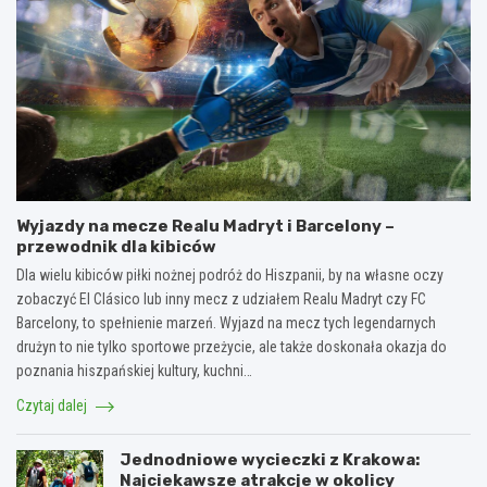
Wyjazdy na mecze Realu Madryt i Barcelony –
przewodnik dla kibiców
Dla wielu kibiców piłki nożnej podróż do Hiszpanii, by na własne oczy
zobaczyć El Clásico lub inny mecz z udziałem Realu Madryt czy FC
Barcelony, to spełnienie marzeń. Wyjazd na mecz tych legendarnych
drużyn to nie tylko sportowe przeżycie, ale także doskonała okazja do
poznania hiszpańskiej kultury, kuchni…
Czytaj dalej
Jednodniowe wycieczki z Krakowa:
Najciekawsze atrakcje w okolicy