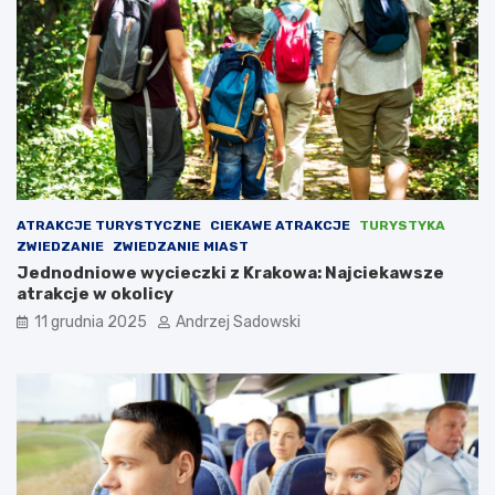
ć
l
?
c
u
K
u
j
a
w
s
k
i
ATRAKCJE TURYSTYCZNE
CIEKAWE ATRAKCJE
TURYSTYKA
m
ZWIEDZANIE
ZWIEDZANIE MIAST
Jednodniowe wycieczki z Krakowa: Najciekawsze
atrakcje w okolicy
11 grudnia 2025
Andrzej Sadowski