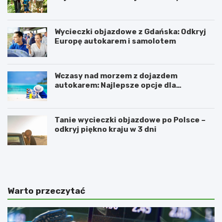
Wycieczki objazdowe z Gdańska: Odkryj
Europę autokarem i samolotem
Wczasy nad morzem z dojazdem
autokarem: Najlepsze opcje dla
podróżujących z Katowic, Krakowa i
Wrocławia
Tanie wycieczki objazdowe po Polsce –
odkryj piękno kraju w 3 dni
R
O
e
d
z
w
e
i
r
e
Warto przeczytać
w
d
a
ź
t
n
S
o