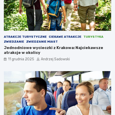
u
j
a
w
s
k
i
ATRAKCJE TURYSTYCZNE
CIEKAWE ATRAKCJE
TURYSTYKA
m
ZWIEDZANIE
ZWIEDZANIE MIAST
Jednodniowe wycieczki z Krakowa: Najciekawsze
atrakcje w okolicy
11 grudnia 2025
Andrzej Sadowski