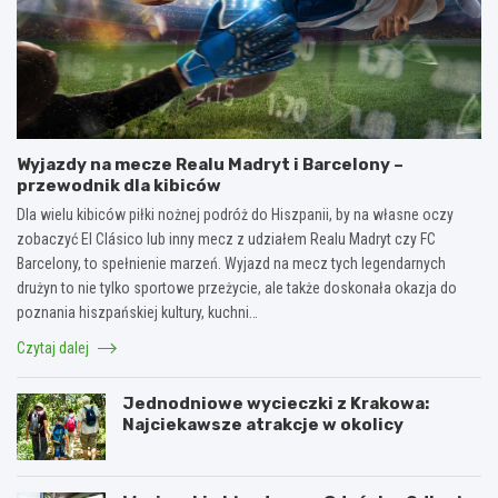
Wyjazdy na mecze Realu Madryt i Barcelony –
przewodnik dla kibiców
Dla wielu kibiców piłki nożnej podróż do Hiszpanii, by na własne oczy
zobaczyć El Clásico lub inny mecz z udziałem Realu Madryt czy FC
Barcelony, to spełnienie marzeń. Wyjazd na mecz tych legendarnych
drużyn to nie tylko sportowe przeżycie, ale także doskonała okazja do
poznania hiszpańskiej kultury, kuchni…
Czytaj dalej
Jednodniowe wycieczki z Krakowa:
Najciekawsze atrakcje w okolicy