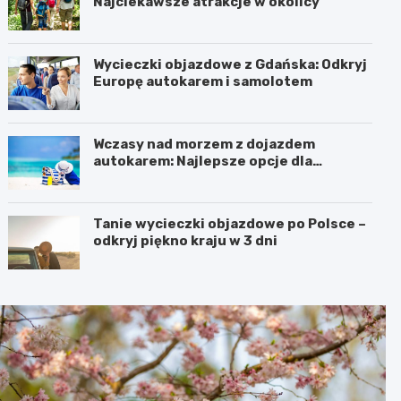
Najciekawsze atrakcje w okolicy
Wycieczki objazdowe z Gdańska: Odkryj
Europę autokarem i samolotem
Wczasy nad morzem z dojazdem
autokarem: Najlepsze opcje dla
podróżujących z Katowic, Krakowa i
Wrocławia
Tanie wycieczki objazdowe po Polsce –
odkryj piękno kraju w 3 dni