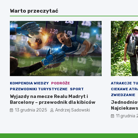
Warto przeczytać
KOMPENDIA WIEDZY
PODRÓŻE
ATRAKCJE T
PRZEWODNIKI TURYSTYCZNE
SPORT
CIEKAWE ATR
ZWIEDZANIE
Wyjazdy na mecze Realu Madryt i
Barcelony – przewodnik dla kibiców
Jednodniow
Najciekaws
13 grudnia 2025
Andrzej Sadowski
11 grudnia