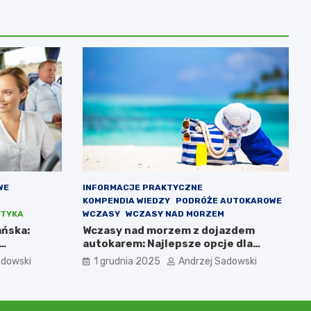
WE
INFORMACJE PRAKTYCZNE
KOMPENDIA WIEDZY
PODRÓŻE AUTOKAROWE
TYKA
WCZASY
WCZASY NAD MORZEM
ańska:
Wczasy nad morzem z dojazdem
autokarem: Najlepsze opcje dla
podróżujących z Katowic, Krakowa i
adowski
1 grudnia 2025
Andrzej Sadowski
Wrocławia