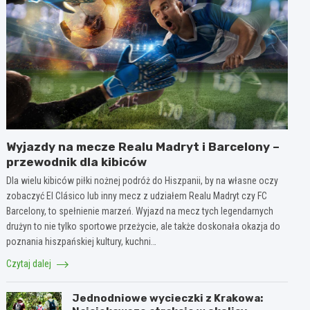
Wyjazdy na mecze Realu Madryt i Barcelony –
przewodnik dla kibiców
Dla wielu kibiców piłki nożnej podróż do Hiszpanii, by na własne oczy
zobaczyć El Clásico lub inny mecz z udziałem Realu Madryt czy FC
Barcelony, to spełnienie marzeń. Wyjazd na mecz tych legendarnych
drużyn to nie tylko sportowe przeżycie, ale także doskonała okazja do
poznania hiszpańskiej kultury, kuchni…
Czytaj dalej
Jednodniowe wycieczki z Krakowa: