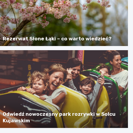
Rezerwat Słone Łąki – co warto wiedzieć?
Odwiedź nowoczesny park rozrywki w Solcu
Kujawskim