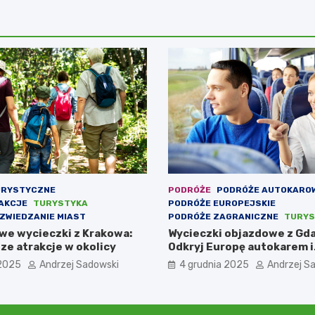
URYSTYCZNE
PODRÓŻE
PODRÓŻE AUTOKARO
AKCJE
TURYSTYKA
PODRÓŻE EUROPEJSKIE
ZWIEDZANIE MIAST
PODRÓŻE ZAGRANICZNE
TURYS
e wycieczki z Krakowa:
Wycieczki objazdowe z Gd
ze atrakcje w okolicy
Odkryj Europę autokarem i
samolotem
 2025
Andrzej Sadowski
4 grudnia 2025
Andrzej S