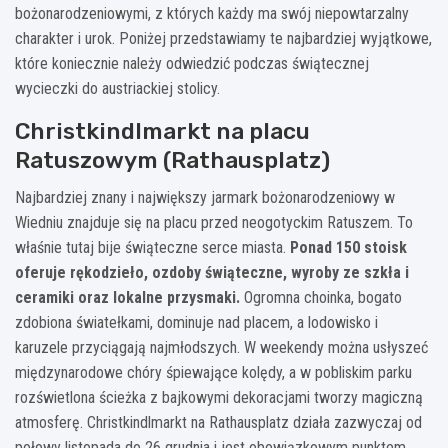
bożonarodzeniowymi, z których każdy ma swój niepowtarzalny
charakter i urok. Poniżej przedstawiamy te najbardziej wyjątkowe,
które koniecznie należy odwiedzić podczas świątecznej
wycieczki do austriackiej stolicy.
Christkindlmarkt na placu
Ratuszowym (Rathausplatz)
Najbardziej znany i największy jarmark bożonarodzeniowy w
Wiedniu znajduje się na placu przed neogotyckim Ratuszem. To
właśnie tutaj bije świąteczne serce miasta.
Ponad 150 stoisk
oferuje rękodzieło, ozdoby świąteczne, wyroby ze szkła i
ceramiki oraz lokalne przysmaki.
Ogromna choinka, bogato
zdobiona światełkami, dominuje nad placem, a lodowisko i
karuzele przyciągają najmłodszych. W weekendy można usłyszeć
międzynarodowe chóry śpiewające kolędy, a w pobliskim parku
rozświetlona ścieżka z bajkowymi dekoracjami tworzy magiczną
atmosferę. Christkindlmarkt na Rathausplatz działa zazwyczaj od
połowy listopada do 26 grudnia i jest obowiązkowym punktem