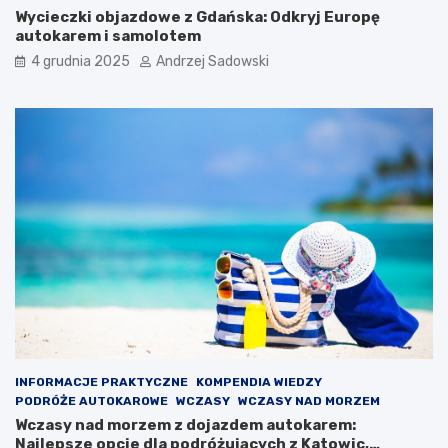
Wycieczki objazdowe z Gdańska: Odkryj Europę
autokarem i samolotem
4 grudnia 2025
Andrzej Sadowski
INFORMACJE PRAKTYCZNE
KOMPENDIA WIEDZY
PODRÓŻE AUTOKAROWE
WCZASY
WCZASY NAD MORZEM
Wczasy nad morzem z dojazdem autokarem:
Najlepsze opcje dla podróżujących z Katowic,