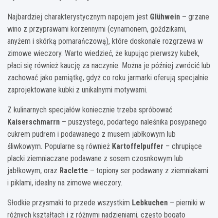
Najbardziej charakterystycznym napojem jest
Glühwein
– grzane
wino z przyprawami korzennymi (cynamonem, goździkami,
anyżem i skórką pomarańczową), które doskonale rozgrzewa w
zimowe wieczory. Warto wiedzieć, że kupując pierwszy kubek,
płaci się również kaucję za naczynie. Można je później zwrócić lub
zachować jako pamiątkę, gdyż co roku jarmarki oferują specjalnie
zaprojektowane kubki z unikalnymi motywami.
Z kulinarnych specjałów koniecznie trzeba spróbować
Kaiserschmarrn
– puszystego, podartego naleśnika posypanego
cukrem pudrem i podawanego z musem jabłkowym lub
śliwkowym. Popularne są również
Kartoffelpuffer
– chrupiące
placki ziemniaczane podawane z sosem czosnkowym lub
jabłkowym, oraz
Raclette
– topiony ser podawany z ziemniakami
i piklami, idealny na zimowe wieczory.
Słodkie przysmaki to przede wszystkim
Lebkuchen
– pierniki w
różnych kształtach i z różnymi nadzieniami, często bogato