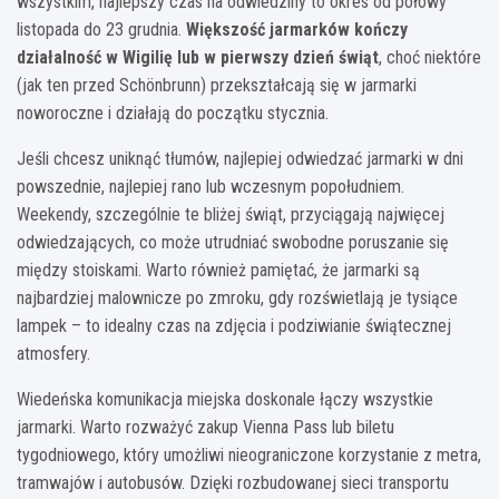
wszystkim, najlepszy czas na odwiedziny to okres od połowy
listopada do 23 grudnia.
Większość jarmarków kończy
działalność w Wigilię lub w pierwszy dzień świąt
, choć niektóre
(jak ten przed Schönbrunn) przekształcają się w jarmarki
noworoczne i działają do początku stycznia.
Jeśli chcesz uniknąć tłumów, najlepiej odwiedzać jarmarki w dni
powszednie, najlepiej rano lub wczesnym popołudniem.
Weekendy, szczególnie te bliżej świąt, przyciągają najwięcej
odwiedzających, co może utrudniać swobodne poruszanie się
między stoiskami. Warto również pamiętać, że jarmarki są
najbardziej malownicze po zmroku, gdy rozświetlają je tysiące
lampek – to idealny czas na zdjęcia i podziwianie świątecznej
atmosfery.
Wiedeńska komunikacja miejska doskonale łączy wszystkie
jarmarki. Warto rozważyć zakup Vienna Pass lub biletu
tygodniowego, który umożliwi nieograniczone korzystanie z metra,
tramwajów i autobusów. Dzięki rozbudowanej sieci transportu