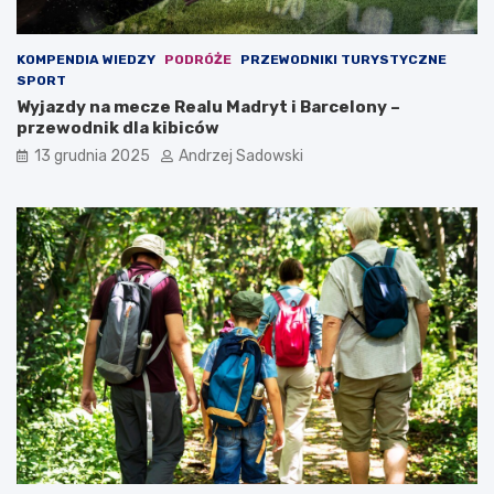
o
r
w
k
a
r
KOMPENDIA WIEDZY
PODRÓŻE
PRZEWODNIKI TURYSTYCZNE
r
o
SPORT
t
z
Wyjazdy na mecze Realu Madryt i Barcelony –
o
r
przewodnik dla kibiców
w
y
13 grudnia 2025
Andrzej Sadowski
i
w
e
k
d
i
z
w
i
S
e
o
ć
l
?
c
u
K
u
j
a
w
s
k