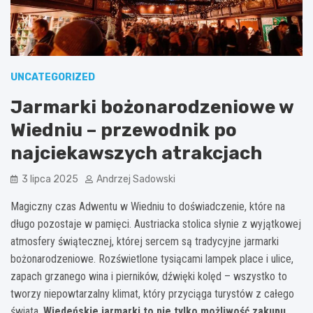
UNCATEGORIZED
Jarmarki bożonarodzeniowe w
Wiedniu – przewodnik po
najciekawszych atrakcjach
3 lipca 2025
Andrzej Sadowski
Magiczny czas Adwentu w Wiedniu to doświadczenie, które na
długo pozostaje w pamięci. Austriacka stolica słynie z wyjątkowej
atmosfery świątecznej, której sercem są tradycyjne jarmarki
bożonarodzeniowe. Rozświetlone tysiącami lampek place i ulice,
zapach grzanego wina i pierników, dźwięki kolęd – wszystko to
tworzy niepowtarzalny klimat, który przyciąga turystów z całego
świata.
Wiedeńskie jarmarki to nie tylko możliwość zakupu