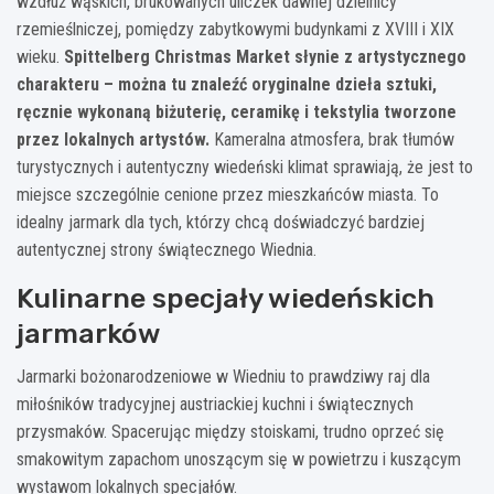
wzdłuż wąskich, brukowanych uliczek dawnej dzielnicy
rzemieślniczej, pomiędzy zabytkowymi budynkami z XVIII i XIX
wieku.
Spittelberg Christmas Market słynie z artystycznego
charakteru – można tu znaleźć oryginalne dzieła sztuki,
ręcznie wykonaną biżuterię, ceramikę i tekstylia tworzone
przez lokalnych artystów.
Kameralna atmosfera, brak tłumów
turystycznych i autentyczny wiedeński klimat sprawiają, że jest to
miejsce szczególnie cenione przez mieszkańców miasta. To
idealny jarmark dla tych, którzy chcą doświadczyć bardziej
autentycznej strony świątecznego Wiednia.
Kulinarne specjały wiedeńskich
jarmarków
Jarmarki bożonarodzeniowe w Wiedniu to prawdziwy raj dla
miłośników tradycyjnej austriackiej kuchni i świątecznych
przysmaków. Spacerując między stoiskami, trudno oprzeć się
smakowitym zapachom unoszącym się w powietrzu i kuszącym
wystawom lokalnych specjałów.