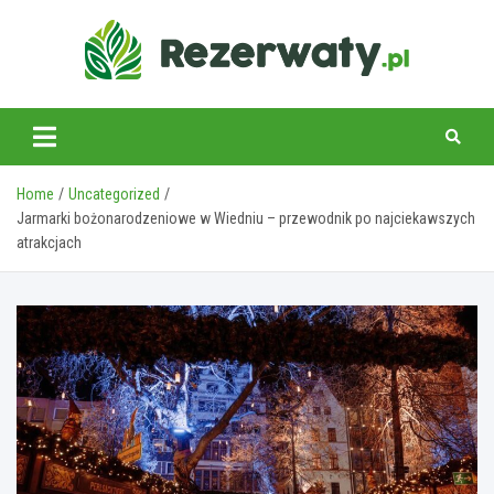
Skip
to
content
Home
Uncategorized
Jarmarki bożonarodzeniowe w Wiedniu – przewodnik po najciekawszych
atrakcjach