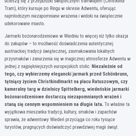
ucieszą się z przejażdżki świątecznym tramwajem (Christkindl
Tram), który kursuje po Ringu w okresie Adwentu, oferując
najmłodszym niezapomniane wrażenia i widoki na świątecznie
udekorowane miasto.
Jarmarki bożonarodzeniowe w Wiedniu to więcej niż tylko okazja
do zakupów – to możliwość doświadczenia autentycznej
austriackiej tradycji świątecznej, zasmakowania lokalnych
przysmaków i zanurzenia się w magicznej atmosferze Adwentu w
jednej z najpiękniejszych europejskich stolic.
Niezależnie od
tego, czy wybierzemy elegancki jarmark przed Schönbrunn,
tętniący życiem Christkindlmarkt na placu Ratuszowym, czy
kameralny targ w dzielnicy Spittelberg, wiedeńskie jarmarki
bożonarodzeniowe dostarczą niezapomnianych wrażeń i
staną się cennym wspomnieniem na długie lata.
To właśnie ta
wyjątkowa mieszanka tradycji, kultury, smaków i zapachów
sprawia, że adwentowy Wiedeń przyciąga co roku tysiące
turystów, pragnących doświadczyć prawdziwej magii świąt.