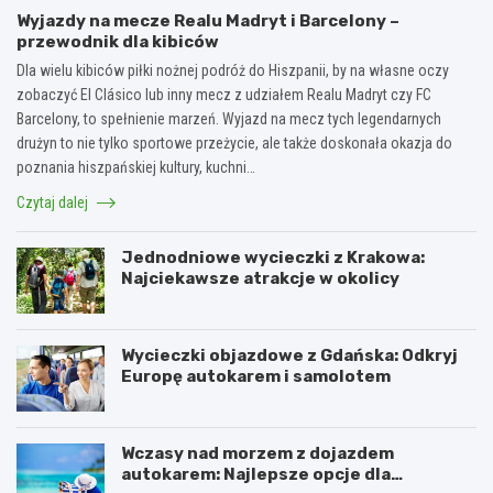
Wyjazdy na mecze Realu Madryt i Barcelony –
przewodnik dla kibiców
Dla wielu kibiców piłki nożnej podróż do Hiszpanii, by na własne oczy
zobaczyć El Clásico lub inny mecz z udziałem Realu Madryt czy FC
Barcelony, to spełnienie marzeń. Wyjazd na mecz tych legendarnych
drużyn to nie tylko sportowe przeżycie, ale także doskonała okazja do
poznania hiszpańskiej kultury, kuchni…
Czytaj dalej
Jednodniowe wycieczki z Krakowa:
Najciekawsze atrakcje w okolicy
Wycieczki objazdowe z Gdańska: Odkryj
Europę autokarem i samolotem
Wczasy nad morzem z dojazdem
autokarem: Najlepsze opcje dla