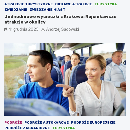
i
ATRAKCJE TURYSTYCZNE
CIEKAWE ATRAKCJE
TURYSTYKA
m
ZWIEDZANIE
ZWIEDZANIE MIAST
Jednodniowe wycieczki z Krakowa: Najciekawsze
atrakcje w okolicy
11 grudnia 2025
Andrzej Sadowski
PODRÓŻE
PODRÓŻE AUTOKAROWE
PODRÓŻE EUROPEJSKIE
PODRÓŻE ZAGRANICZNE
TURYSTYKA