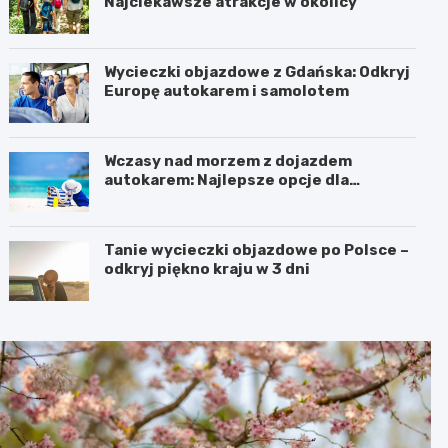
Najciekawsze atrakcje w okolicy
Wycieczki objazdowe z Gdańska: Odkryj
Europę autokarem i samolotem
Wczasy nad morzem z dojazdem
autokarem: Najlepsze opcje dla
podróżujących z Katowic, Krakowa i
Wrocławia
Tanie wycieczki objazdowe po Polsce –
odkryj piękno kraju w 3 dni