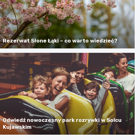
Rezerwat Słone Łąki – co warto wiedzieć?
Odwiedź nowoczesny park rozrywki w Solcu
Kujawskim