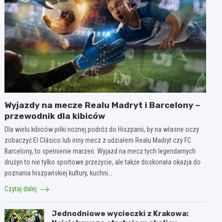
Wyjazdy na mecze Realu Madryt i Barcelony –
przewodnik dla kibiców
Dla wielu kibiców piłki nożnej podróż do Hiszpanii, by na własne oczy
zobaczyć El Clásico lub inny mecz z udziałem Realu Madryt czy FC
Barcelony, to spełnienie marzeń. Wyjazd na mecz tych legendarnych
drużyn to nie tylko sportowe przeżycie, ale także doskonała okazja do
poznania hiszpańskiej kultury, kuchni…
Czytaj dalej
Jednodniowe wycieczki z Krakowa: