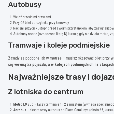
Autobusy
Wejdź przednimi drzwiami
Przyłóż bilet do czytnika przy kierowcy
Naciśnij przycisk „stop” przed swoim przystankiem, aby zasygnalizo
Autobusy nocne (oznaczone literą N) kursują gdy nie działa metro, 
Tramwaje i koleje podmiejskie
Zasady są podobne jak w metrze – musisz skasować bilet przy we
się wewnątrz pojazdu, a w kolejach podmiejskich na stacjac
Najważniejsze trasy i dojaz
Z lotniska do centrum
Metro L9 Sud
– łączy terminale 1 i 2 z miastem (wymaga specjalnego
Aerobus
– ekspresowy autobus do Plaça Catalunya (około 6€, kursuje