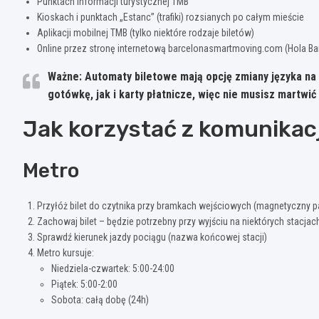
Punktach informacji turystycznej TMB
Kioskach i punktach „Estanc” (trafiki) rozsianych po całym mieście
Aplikacji mobilnej TMB (tylko niektóre rodzaje biletów)
Online przez stronę internetową barcelonasmartmoving.com (Hola Ba
Ważne: Automaty biletowe mają opcję zmiany języka na 
gotówkę, jak i karty płatnicze, więc nie musisz martwić
Jak korzystać z komunikacj
Metro
Przyłóż bilet do czytnika przy bramkach wejściowych (magnetyczny p
Zachowaj bilet – będzie potrzebny przy wyjściu na niektórych stacjac
Sprawdź kierunek jazdy pociągu (nazwa końcowej stacji)
Metro kursuje:
Niedziela-czwartek: 5:00-24:00
Piątek: 5:00-2:00
Sobota: całą dobę (24h)