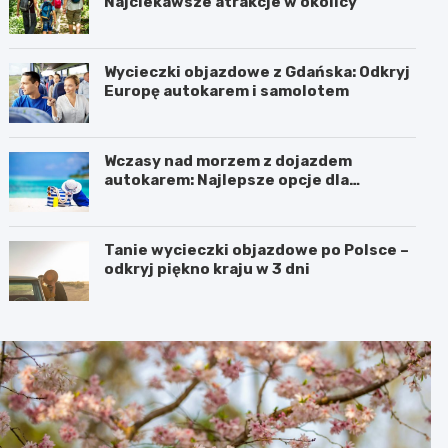
Najciekawsze atrakcje w okolicy
Wycieczki objazdowe z Gdańska: Odkryj
Europę autokarem i samolotem
Wczasy nad morzem z dojazdem
autokarem: Najlepsze opcje dla
podróżujących z Katowic, Krakowa i
Wrocławia
Tanie wycieczki objazdowe po Polsce –
odkryj piękno kraju w 3 dni