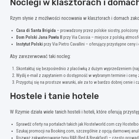
Noclegi w klasztorach i doma
Rzym słynie z możliwości nocowania w klasztorach i domach zak
Casa di Santa Brigida
– prowadzony przez polskie siostry, położon
Dom Polski Jana Pawła II
przy Via Cassia – miejsce z polską atmosf
Instytut Polski
przy Via Pietro Cavallini – oferujący przystępne ceny 
Aby zarezerwować taki nocleg:
Skontaktuj się bezpośrednio z placówką z dużym wyprzedzeniem (naj
Wyślij e-mail z zapytaniem o dostępność w wybranym terminie i cenę 
Przygotuj się na prostsze warunki, ale za to w bardzo dobrej cenie i c
Hostele i tanie hotele
W Rzymie działa wiele tanich hosteli i hoteli, które oferują prz
Sprawdź oferty na portalach takich jak Hostelworld.com czy Hostelb
Szukaj promocji na Booking.com, szczególnie z opcją darmowej anula
Rozważ zakwaterowanie typu B&B (Bed & Breakfast) – często prowadz