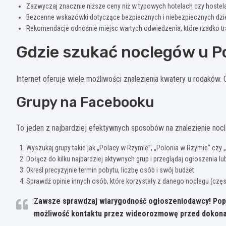
Zazwyczaj znacznie niższe ceny niż w typowych hotelach czy hostel
Bezcenne wskazówki dotyczące bezpiecznych i niebezpiecznych dzie
Rekomendacje odnośnie miejsc wartych odwiedzenia, które rzadko tr
Gdzie szukać noclegów u P
Internet oferuje wiele możliwości znalezienia kwatery u rodaków.
Grupy na Facebooku
To jeden z najbardziej efektywnych sposobów na znalezienie noc
Wyszukaj grupy takie jak „Polacy w Rzymie”, „Polonia w Rzymie” czy
Dołącz do kilku najbardziej aktywnych grup i przeglądaj ogłoszenia 
Określ precyzyjnie termin pobytu, liczbę osób i swój budżet
Sprawdź opinie innych osób, które korzystały z danego noclegu (cz
Zawsze sprawdzaj wiarygodność ogłoszeniodawcy! Popr
możliwość kontaktu przez wideorozmowę przed dokonan