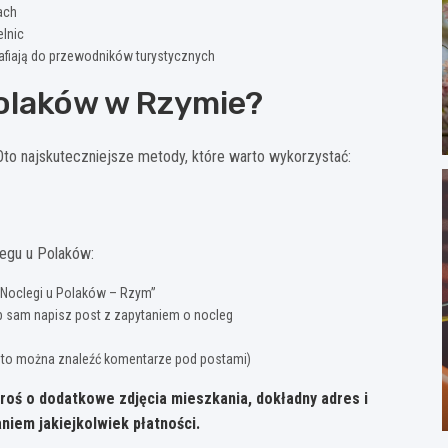
ach
lnic
afiają do przewodników turystycznych
olaków w Rzymie?
 Oto najskuteczniejsze metody, które warto wykorzystać:
legu u Polaków:
 „Noclegi u Polaków – Rzym”
lub sam napisz post z zapytaniem o nocleg
ęsto można znaleźć komentarze pod postami)
oś o dodatkowe zdjęcia mieszkania, dokładny adres i
iem jakiejkolwiek płatności.