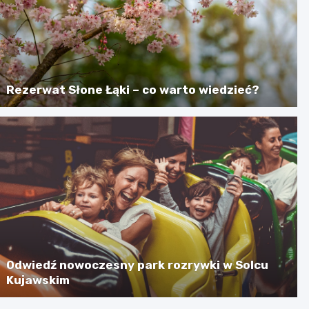
Rezerwat Słone Łąki – co warto wiedzieć?
Odwiedź nowoczesny park rozrywki w Solcu
Kujawskim