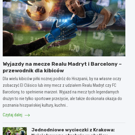
Wyjazdy na mecze Realu Madryt i Barcelony –
przewodnik dla kibiców
Dla wielu kibiców piłki nożnej podróż do Hiszpanii, by na własne oczy
zobaczyć El Clásico lub inny mecz z udziałem Realu Madryt czy FC
Barcelony, to spełnienie marzeń. Wyjazd na mecz tych legendarnych
drużyn to nie tylko sportowe przeżycie, ale także doskonała okazja do
poznania hiszpańskiej kultury, kuchni…
Czytaj dalej
Jednodniowe wycieczki z Krakowa: