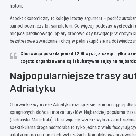
historii.
Aspekt ekonomiczny to kolejny istotny argument – podróż autoka
samochodem czy lot samolotem. Co więcej, podczas
wycieczki 
miejsca parkingowego, opłaty drogowe czy nawigację w obcym kraj
bezstresowe zwiedzanie i chcą w pełni skupić się na doświadczan
Chorwacja posiada ponad 1200 wysp, z czego tylko oko
często organizowane są fakultatywne rejsy na najbardz
Najpopularniejsze trasy a
Adriatyku
Chorwackie wybrzeże Adriatyku rozciąga się na imponującej długo
spragnionych słońca i morza turystów. Najbardziej popularna tra
(Jadranska Magistrala), która wije się wzdłuż wybrzeża od zielone
spektakularna droga nadmorska to tylko jedna z wielu fascynując
autokarem po europejskich wybrzeżach. Kompleksowy przewodnik 