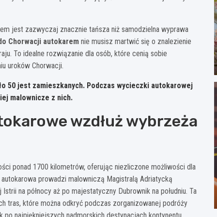
rem jest zazwyczaj znacznie tańsza niż samodzielna wyprawa
do Chorwacji autokarem
nie musisz martwić się o znalezienie
u. To idealne rozwiązanie dla osób, które cenią sobie
iu uroków Chorwacji.
ło 50 jest zamieszkanych. Podczas wycieczki autokarowej
iej malownicze z nich.
utokarowe wzdłuż wybrzeża
ści ponad 1700 kilometrów, oferując niezliczone możliwości dla
sa autokarowa prowadzi malowniczą Magistralą Adriatycką
j Istrii na północy aż po majestatyczny Dubrownik na południu. Ta
ych tras, które można odkryć podczas zorganizowanej podróży
po najpiękniejszych nadmorskich destynacjach kontynentu