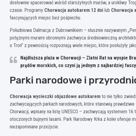
dosłownie spacerować wśród starożytnych murów, a urokliwy Tro
czasie. Programy
Chorwacja autokarem 12 dni
lub
Chorwacja 
fascynujących miejsc bez pośpiechu.
Południowa Dalmacja z Dubrownikiem – słusznie nazywanym „Perł
potężnymi murami obronnymi zachwyca średniowieczną architekturą
o Tron” z pewnością rozpoznają wiele miejsc, które posłużyły jako
Najdłuższa plaża w Chorwacji – Zlatni Rat na wyspie Bra
prądów morskich, co czyni ją jednym z najbardziej fasc
Parki narodowe i przyrodnic
Chorwacja wycieczki objazdowe autokarem
to nie tylko zwie
zachwycających parkach narodowych, które stanowią prawdziwe ska
Chorwacji, wpisany na listę UNESCO – zachwycają systemem 16 
otoczonych bujnymi lasami. Park Narodowy Krka z kolei oferuje m
niezapomniane przeżycie.