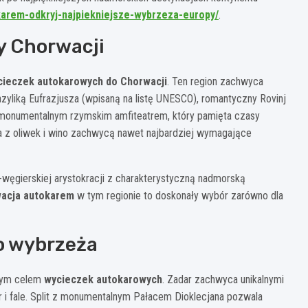
okarem-odkryj-najpiekniejsze-wybrzeza-europy/
.
ły Chorwacji
cieczek autokarowych do Chorwacji
. Ten region zachwyca
yliką Eufrazjusza (wpisaną na listę UNESCO), romantyczny Rovinj
monumentalnym rzymskim amfiteatrem, który pamięta czasy
oliwa z oliwek i wino zachwycą nawet najbardziej wymagające
-węgierskiej arystokracji z charakterystyczną nadmorską
acja autokarem
w tym regionie to doskonały wybór zarówno dla
o wybrzeża
wnym celem
wycieczek autokarowych
. Zadar zachwyca unikalnymi
 i fale. Split z monumentalnym Pałacem Dioklecjana pozwala