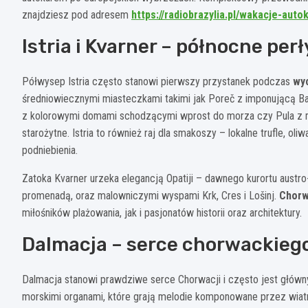
znajdziesz pod adresem
https://radiobrazylia.pl/wakacje-aut
Istria i Kvarner – północne per
Półwysep Istria często stanowi pierwszy przystanek podczas
wy
średniowiecznymi miasteczkami takimi jak Poreč z imponującą Baz
z kolorowymi domami schodzącymi wprost do morza czy Pula z 
starożytne. Istria to również raj dla smakoszy – lokalne trufle, 
podniebienia.
Zatoka Kvarner urzeka elegancją Opatiji – dawnego kurortu austro
promenadą, oraz malowniczymi wyspami Krk, Cres i Lošinj.
Chorw
miłośników plażowania, jak i pasjonatów historii oraz architektury.
Dalmacja – serce chorwackieg
Dalmacja stanowi prawdziwe serce Chorwacji i często jest głó
morskimi organami, które grają melodie komponowane przez wiatr