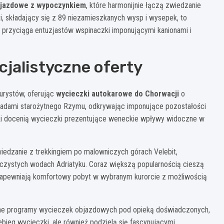
bjazdowe z wypoczynkiem
, które harmonijnie łączą zwiedzanie
, składający się z 89 niezamieszkanych wysp i wysepek, to
a przyciąga entuzjastów wspinaczki imponującymi kanionami i
cjalistyczne oferty
urystów, oferując
wycieczki autokarowe do Chorwacji
o
śladami starożytnego Rzymu, odkrywając imponujące pozostałości
tuki docenią wycieczki prezentujące weneckie wpływy widoczne w
edzanie z trekkingiem po malowniczych górach Velebit,
czystych wodach Adriatyku. Coraz większą popularnością cieszą
 zapewniają komfortowy pobyt w wybranym kurorcie z możliwością
ne programy wycieczek objazdowych pod opieką doświadczonych,
ebieg wycieczki, ale również podzielą się fascynującymi