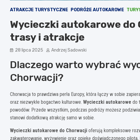
ATRAKCJE TURYSTYCZNE
PODRÓŻE AUTOKAROWE
TURY
Wycieczki autokarowe do 
trasy i atrakcje
28 lipca 2025
Andrzej Sadowski
Dlaczego warto wybrać wy
Chorwacji?
Chorwacja to prawdziwa perła Europy, która łączy w sobie zapiera
oraz niezwykłe bogactwo kulturowe.
Wycieczki autokarowe
do t
powodów. Przede wszystkim, podczas podróży możesz podziwiać zm
stanowi dodatkową atrakcję samo w sobie.
Wycieczki autokarowe do Chorwacji
oferują kompleksowe rozwią
zakwaterowanie, wyżywienie oraz opiekę doświadczonego pilota, k