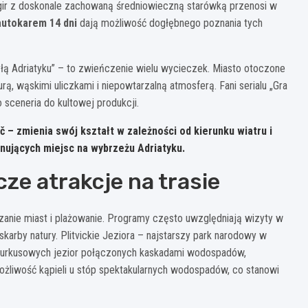
gir z doskonale zachowaną średniowieczną starówką przenosi w
autokarem 14 dni
dają możliwość dogłębnego poznania tych
ą Adriatyku” – to zwieńczenie wielu wycieczek. Miasto otoczone
, wąskimi uliczkami i niepowtarzalną atmosferą. Fani serialu „Gra
 sceneria do kultowej produkcji.
č – zmienia swój kształt w zależności od kierunku wiatru i
ynujących miejsc na wybrzeżu Adriatyku.
ze atrakcje na trasie
dzanie miast i plażowanie. Programy często uwzględniają wizyty w
rby natury. Plitvickie Jeziora – najstarszy park narodowy w
turkusowych jezior połączonych kaskadami wodospadów,
ożliwość kąpieli u stóp spektakularnych wodospadów, co stanowi