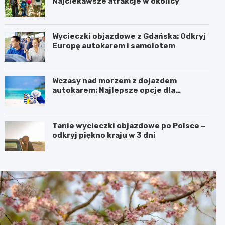
Najciekawsze atrakcje w okolicy
Wycieczki objazdowe z Gdańska: Odkryj
Europę autokarem i samolotem
Wczasy nad morzem z dojazdem
autokarem: Najlepsze opcje dla
podróżujących z Katowic, Krakowa i
Wrocławia
Tanie wycieczki objazdowe po Polsce –
odkryj piękno kraju w 3 dni