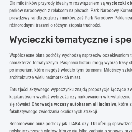
Dla miłośników przyrody idealnym rozwiązaniem są
wycieczki o
parków narodowych z relaksem na plażach. Park Narodowy Kornati
prawdziwy raj dla żeglarzy i nurków, zaś Park Narodowy Paklenic
różnorodnymi trasami o różnym stopniu trudności.
Wycieczki tematyczne i spe
Współczesne biura podróży wychodzą naprzeciw oczekiwaniom t
charakterze tematycznym. Pasjonaci historii mogą wybrać trasy 
po imperium, które niegdyś władało tymi terenami. Miłośnicy sz
architekturze wielu nadmorskich miast.
Entuzjaści aktywnego wypoczynku znajdą propozycje łączące zwi
kajakarstwem wzdłuż wybrzeża czy nurkowaniem w krystalicznie 
się również
Chorwacja wczasy autokarem all inclusive
, które
fakultatywnego zwiedzania okolicznych atrakcji.
Renomowane biura podróży jak
ITAKA
czy
TUI
oferują sprawdzo
polskojęzycznych pilotów, którzy nie tylko zadbają o sprawny prz