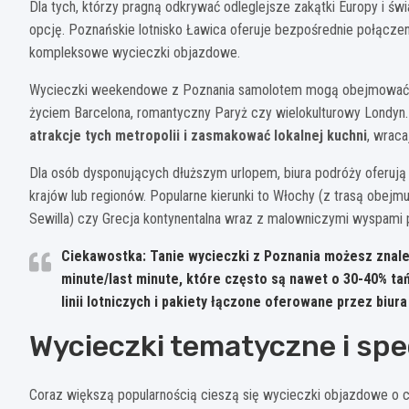
Dla tych, którzy pragną odkrywać odleglejsze zakątki Europy i ś
opcję. Poznańskie lotnisko Ławica oferuje bezpośrednie połączeni
kompleksowe wycieczki objazdowe.
Wycieczki weekendowe z Poznania samolotem mogą obejmować tak
życiem Barcelona, romantyczny Paryż czy wielokulturowy Londyn
atrakcje tych metropolii i zasmakować lokalnej kuchni
, wrac
Dla osób dysponujących dłuższym urlopem, biura podróży oferu
krajów lub regionów. Popularne kierunki to Włochy (z trasą obejm
Sewilla) czy Grecja kontynentalna wraz z malowniczymi wyspami peł
Ciekawostka: Tanie wycieczki z Poznania możesz znaleź
minute/last minute, które często są nawet o 30-40% t
linii lotniczych i pakiety łączone oferowane przez biura
Wycieczki tematyczne i spe
Coraz większą popularnością cieszą się wycieczki objazdowe o 