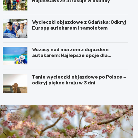
Najciekawsze atrakcje w okolicy
Wycieczki objazdowe z Gdańska: Odkryj
Europę autokarem i samolotem
Wczasy nad morzem z dojazdem
autokarem: Najlepsze opcje dla
podróżujących z Katowic, Krakowa i
Wrocławia
Tanie wycieczki objazdowe po Polsce –
odkryj piękno kraju w 3 dni