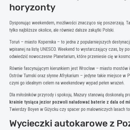
horyzonty
Dysponując weekendem, możliwości znacząco się poszerzają. T
tylko najbliższe okolice, ale również dalsze zakątki Polski.
Toruń – miasto Kopernika – to jedna z popularniejszych destynacji
wpisanej na listę UNESCO. Weekend to wystarczający czas, by po
odwiedzić nowoczesne Planetarium, które przeniesie cię w kosmo
Równie fascynującym kierunkiem jest Wrocław – miasto mostów i 
Ostrów Tumski oraz słynne Afrykarium – jedyne takie miejsce w P
czyni go idealnym celem na weekendowy wypad pełen wrażeń.
Dla miłośników przyrody i spokoju, Mazury stanowią doskonałą p
krainie tysiąca jezior pozwoli naładować baterie z dala od m
Twierdzy Boyen w Giżycku czy spacer po malowniczych lasach to 
Wycieczki autokarowe z Po