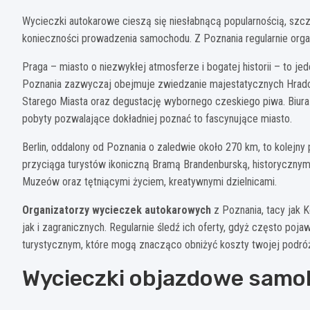
Wycieczki autokarowe cieszą się niesłabnącą popularnością, szc
konieczności prowadzenia samochodu. Z Poznania regularnie orga
Praga – miasto o niezwykłej atmosferze i bogatej historii – to j
Poznania zazwyczaj obejmuje zwiedzanie majestatycznych Hradc
Starego Miasta oraz degustację wybornego czeskiego piwa. Biura
pobyty pozwalające dokładniej poznać to fascynujące miasto.
Berlin, oddalony od Poznania o zaledwie około 270 km, to kolejny
przyciąga turystów ikoniczną Bramą Brandenburską, historycznym
Muzeów oraz tętniącymi życiem, kreatywnymi dzielnicami.
Organizatorzy wycieczek autokarowych
z Poznania, tacy jak 
jak i zagranicznych. Regularnie śledź ich oferty, gdyż często po
turystycznym, które mogą znacząco obniżyć koszty twojej podróż
Wycieczki objazdowe samol