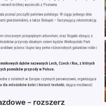
 ramach krótkiej wycieczki z Poznania.
wala poznać początki państwa polskiego. W ciągu jednego dnia
mi gnieźnieńskimi, a także Biskupin – fascynującą rekonstrukcję
em otoczonym przepięknym arboretum, oraz Rogalin słynący z
łośników przyrody idealnym celem będzie Wielkopolski Park
kliwe jeziora i bujne lasy pełne różnorodnych gatunków roślin i
pomnikowych dębów nazwanych Lech, Czech i Rus, z których
szych pomników przyrody w Polsce.
jedna z ostatnich w Europie czynnych parowozowni, organizująca
 dla miłośników kolei i historii techniki
, dająca możliwość
azdowe – rozszerz