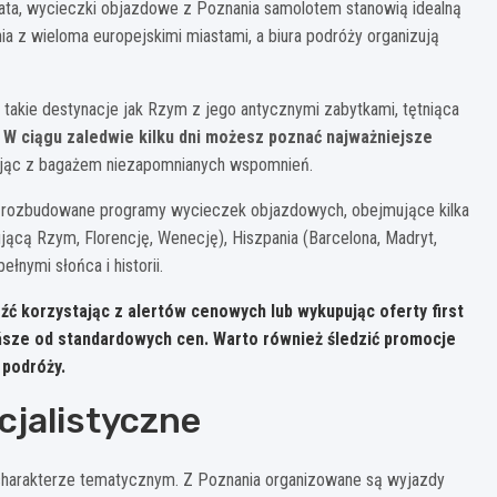
wiata, wycieczki objazdowe z Poznania samolotem stanowią idealną
a z wieloma europejskimi miastami, a biura podróży organizują
ie destynacje jak Rzym z jego antycznymi zabytkami, tętniąca
.
W ciągu zaledwie kilku dni możesz poznać najważniejsze
ając z bagażem niezapomnianych wspomnień.
ją rozbudowane programy wycieczek objazdowych, obejmujące kilka
ującą Rzym, Florencję, Wenecję), Hiszpania (Barcelona, Madryt,
nymi słońca i historii.
ć korzystając z alertów cenowych lub wykupując oferty first
ańsze od standardowych cen. Warto również śledzić promocje
 podróży.
cjalistyczne
charakterze tematycznym. Z Poznania organizowane są wyjazdy