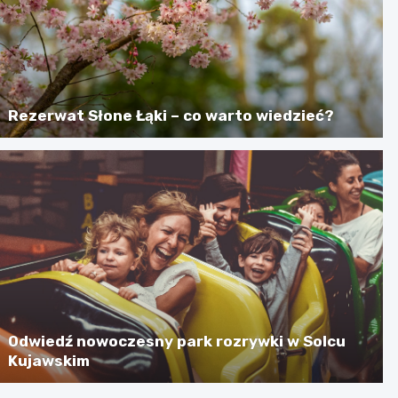
Rezerwat Słone Łąki – co warto wiedzieć?
Odwiedź nowoczesny park rozrywki w Solcu
Kujawskim