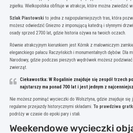
zgiełku. Wielkopolska obfituje w atrakcje, które można zwiedzić w
Szlak Piastowski
to jedna z najpopularniejszych tras, która poz
możesz odwiedzić Gniezno z imponującą katedrą i słynnymi drzwia
osady sprzed 2700 lat, gdzie historia ożywa na twoich oczach.
Równie atrakcyjnym kierunkiem jest Kórnik z malowniczym zamki
eleganckiego pałacu Raczyńskich i monumentalnych dębów. Dla mi
Narodowy, gdzie podczas pieszych wędrówek możesz podziwiać uro
zwierząt.
Ciekawostka: W Rogalinie znajduje się zespół trzech 
najstarszy ma ponad 700 lat i jest jednym z najcenniej
Nie możesz pominąć wycieczki do Wolsztyna, gdzie znajduje się 
regularne przejazdy historycznymi składami.
To prawdziwa gratka
podróży w czasie do epoki pary i stali.
Weekendowe wycieczki obj