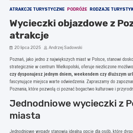
ATRAKCJE TURYSTYCZNE
PODRÓŻE
RODZAJE TURYSTYK
Wycieczki objazdowe z Pozn
atrakcje
20 lipca 2025
Andrzej Sadowski
Poznań, jako jedno z największych miast w Polsce, stanowi dosk
strategicznie w centrum Wielkopolski, oferuje niezliczone możli
czy dysponujesz jednym dniem, weekendem czy dłuższym u
fascynujące miejsca warte odwiedzenia. Zapraszamy do zapoznan
Poznania, które pozwolą ci poznać bogactwo kulturowe i przyrodn
Jednodniowe wycieczki z Po
miasta
Jednodniowe wypady stanowią idealną opcję dla osób, które dysp