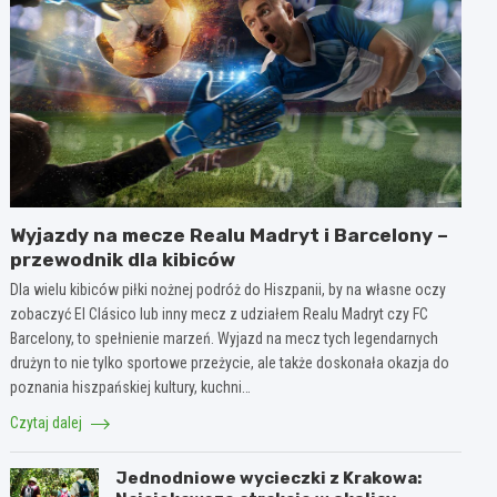
Wyjazdy na mecze Realu Madryt i Barcelony –
przewodnik dla kibiców
Dla wielu kibiców piłki nożnej podróż do Hiszpanii, by na własne oczy
zobaczyć El Clásico lub inny mecz z udziałem Realu Madryt czy FC
Barcelony, to spełnienie marzeń. Wyjazd na mecz tych legendarnych
drużyn to nie tylko sportowe przeżycie, ale także doskonała okazja do
poznania hiszpańskiej kultury, kuchni…
Czytaj dalej
Jednodniowe wycieczki z Krakowa: