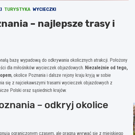
I
TURYSTYKA
WYCIECZKI
ania – najlepsze trasy i
onałą bazę wypadową do odkrywania okolicznych atrakcji. Położony
wości dla miłośników wycieczek objazdowych.
Niezależnie od tego,
rlopem
, okolice Poznania i dalsze rejony kraju kryją w sobie
ia się z najciekawszymi trasami wycieczek objazdowych z
icze Polski oraz sąsiednich krajów.
znania – odkryj okolice
onują ograniczonym czasem, ale pragną wyrwać się z miejskiego