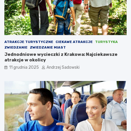
u
j
a
w
s
k
i
ATRAKCJE TURYSTYCZNE
CIEKAWE ATRAKCJE
TURYSTYKA
m
ZWIEDZANIE
ZWIEDZANIE MIAST
Jednodniowe wycieczki z Krakowa: Najciekawsze
atrakcje w okolicy
11 grudnia 2025
Andrzej Sadowski