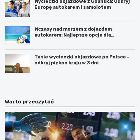
Wycieczki objazdowe z Gdańska: Odkryj
Europę autokarem i samolotem
Wczasy nad morzem z dojazdem
autokarem: Najlepsze opcje dla
podróżujących z Katowic, Krakowa i
Wrocławia
Tanie wycieczki objazdowe po Polsce –
odkryj piękno kraju w 3 dni
R
O
e
d
z
w
e
i
r
e
Warto przeczytać
w
d
a
ź
t
n
S
o
ł
w
o
o
n
c