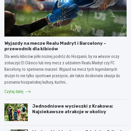
Wyjazdy na mecze Realu Madryt i Barcelony –
przewodnik dla kibiców
Dla wielu kibiców piłki nożnej podróż do Hiszpanii, by na własne oczy
zobaczyć El Clásico lub inny mecz z udziałem Realu Madryt czy FC
Barcelony, to spełnienie marzeń. Wyjazd na mecz tych legendarnych
drużyn to nie tylko sportowe przeżycie, ale także doskonała okazja do
poznania hiszpańskiej kultury, kuchni…
Czytaj dalej
Jednodniowe wycieczki z Krakowa:
Najciekawsze atrakcje w okolicy