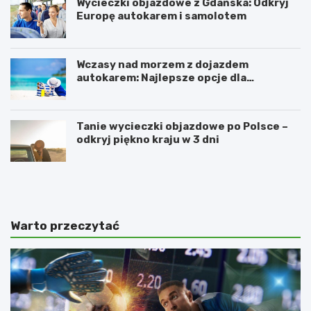
Wycieczki objazdowe z Gdańska: Odkryj
Europę autokarem i samolotem
Wczasy nad morzem z dojazdem
autokarem: Najlepsze opcje dla
podróżujących z Katowic, Krakowa i
Wrocławia
Tanie wycieczki objazdowe po Polsce –
odkryj piękno kraju w 3 dni
R
O
e
d
z
w
e
i
r
e
Warto przeczytać
w
d
a
ź
t
n
S
o
ł
w
o
o
n
c