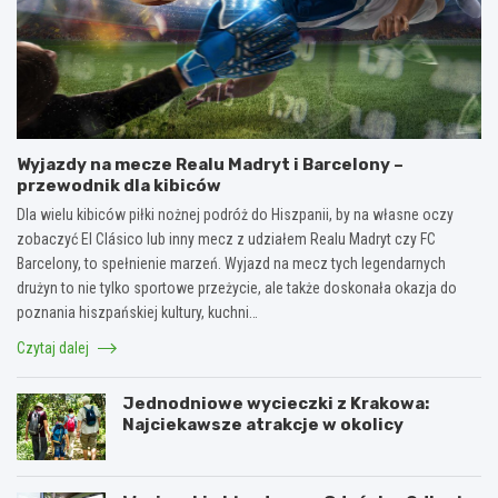
Wyjazdy na mecze Realu Madryt i Barcelony –
przewodnik dla kibiców
Dla wielu kibiców piłki nożnej podróż do Hiszpanii, by na własne oczy
zobaczyć El Clásico lub inny mecz z udziałem Realu Madryt czy FC
Barcelony, to spełnienie marzeń. Wyjazd na mecz tych legendarnych
drużyn to nie tylko sportowe przeżycie, ale także doskonała okazja do
poznania hiszpańskiej kultury, kuchni…
Czytaj dalej
Jednodniowe wycieczki z Krakowa:
Najciekawsze atrakcje w okolicy