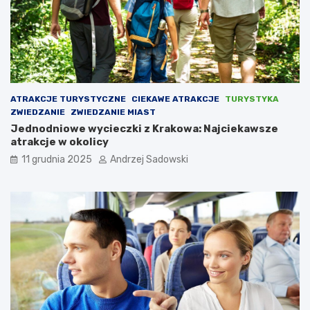
u
j
a
w
s
k
i
ATRAKCJE TURYSTYCZNE
CIEKAWE ATRAKCJE
TURYSTYKA
m
ZWIEDZANIE
ZWIEDZANIE MIAST
Jednodniowe wycieczki z Krakowa: Najciekawsze
atrakcje w okolicy
11 grudnia 2025
Andrzej Sadowski