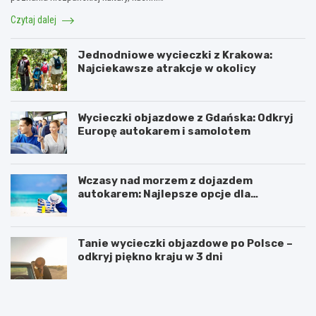
Czytaj dalej
Jednodniowe wycieczki z Krakowa:
Najciekawsze atrakcje w okolicy
Wycieczki objazdowe z Gdańska: Odkryj
Europę autokarem i samolotem
Wczasy nad morzem z dojazdem
autokarem: Najlepsze opcje dla
podróżujących z Katowic, Krakowa i
Wrocławia
Tanie wycieczki objazdowe po Polsce –
odkryj piękno kraju w 3 dni
R
O
e
d
z
w