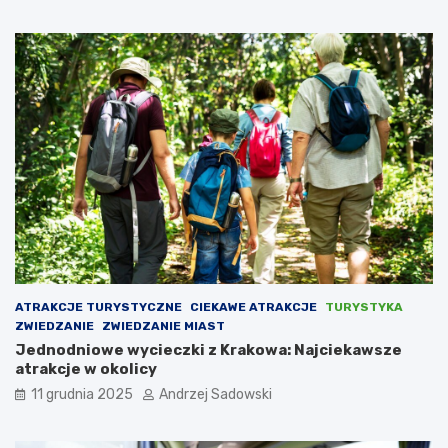
e
k
d
i
z
w
i
S
e
o
ć
l
?
c
u
K
u
j
a
w
s
k
i
ATRAKCJE TURYSTYCZNE
CIEKAWE ATRAKCJE
TURYSTYKA
m
ZWIEDZANIE
ZWIEDZANIE MIAST
Jednodniowe wycieczki z Krakowa: Najciekawsze
atrakcje w okolicy
11 grudnia 2025
Andrzej Sadowski