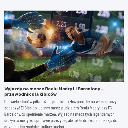
Wyjazdy na mecze Realu Madryt i Barcelony –
przewodnik dla kibiców
Dla wielu kibiców piłki nożnej podróż do Hiszpanii, by na własne oczy
zobaczyć El Clásico lub inny mecz z udziałem Realu Madryt czy FC
Barcelony, to spełnienie marzeń. Wyjazd na mecz tych legendarnych
drużyn to nie tylko sportowe przeżycie, ale także doskonała okazja do
poznania hiszpańskiej kultury, kuchni…