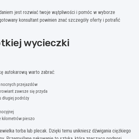
adaniem jest rozwiać twoje wątpliwości i pomóc w wyborze
otowany konsultant powinien znać szczegóły oferty i potrafić
tkiej wycieczki
ę autokarową warto zabrać:
s nocnych przejazdów
prowiant zawsze się przyda
 długiej podróży
mocyjnej
e kilometrów pieszo
wielka torba lub plecak. Dzięki temu unikniesz dźwigania ciężkiego
upy. Przemyślane pakowanie to sztuka, która znacząco podnosi