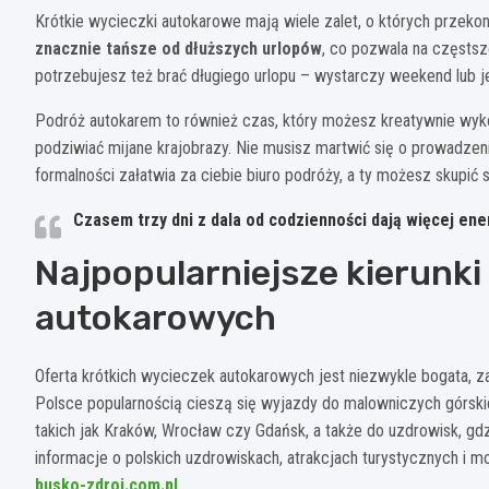
Krótkie wycieczki autokarowe mają wiele zalet, o których przek
znacznie tańsze od dłuższych urlopów
, co pozwala na częsts
potrzebujesz też brać długiego urlopu – wystarczy weekend lub je
Podróż autokarem to również czas, który możesz kreatywnie wyko
podziwiać mijane krajobrazy. Nie musisz martwić się o prowadze
formalności załatwia za ciebie biuro podróży, a ty możesz skupić 
Czasem trzy dni z dala od codzienności dają więcej ene
Najpopularniejsze kierunk
autokarowych
Oferta krótkich wycieczek autokarowych jest niezwykle bogata, za
Polsce popularnością cieszą się wyjazdy do malowniczych górski
takich jak Kraków, Wrocław czy Gdańsk, a także do uzdrowisk, 
informacje o polskich uzdrowiskach, atrakcjach turystycznych i 
busko-zdroj.com.pl
.