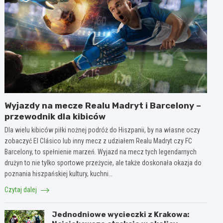
Wyjazdy na mecze Realu Madryt i Barcelony –
przewodnik dla kibiców
Dla wielu kibiców piłki nożnej podróż do Hiszpanii, by na własne oczy
zobaczyć El Clásico lub inny mecz z udziałem Realu Madryt czy FC
Barcelony, to spełnienie marzeń. Wyjazd na mecz tych legendarnych
drużyn to nie tylko sportowe przeżycie, ale także doskonała okazja do
poznania hiszpańskiej kultury, kuchni…
Czytaj dalej
Jednodniowe wycieczki z Krakowa: