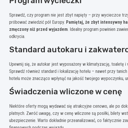
Program wycieczki
Sprawdź, czy program nie jest zbyt napięty – przy wycieczce trzy
próbować zwiedzić pół Europy.
Pamiętaj, że zbyt intensywny h
zmęczony niż przed wyjazdem
. Idealny program powinien zawie
odkrycia.
Standard autokaru i zakwater
Upewnij się, że autokar jest wyposażony w klimatyzację, toaletę i
Sprawdź również standard i lokalizację hotelu – nawet przy tani
hotelu może znacząco wpłynąć na jakość twojego wypoczynku, um
Świadczenia wliczone w cenę
Niektóre oferty mogą wydawać się atrakcyjne cenowo, ale po dokład
płatnych. Zwróć uwagę, czy w cenę wliczone są posiłki, bilety w
ubezpieczenie. Warto dokładnie przeanalizować, co faktycznie za
finansowych podczas wyjazdu.