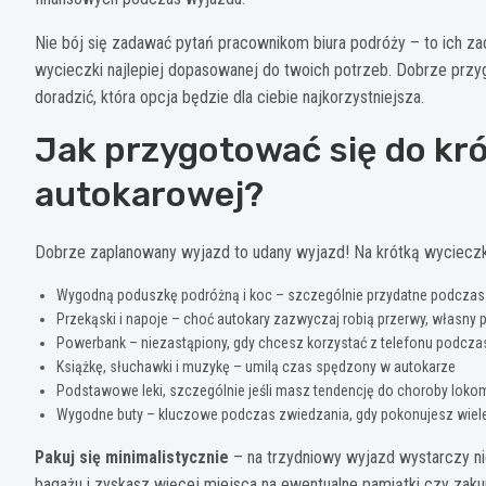
Nie bój się zadawać pytań pracownikom biura podróży – to ich z
wycieczki najlepiej dopasowanej do twoich potrzeb. Dobrze przyg
doradzić, która opcja będzie dla ciebie najkorzystniejsza.
Jak przygotować się do kró
autokarowej?
Dobrze zaplanowany wyjazd to udany wyjazd! Na krótką wycieczk
Wygodną poduszkę podróżną i koc – szczególnie przydatne podcza
Przekąski i napoje – choć autokary zazwyczaj robią przerwy, własny 
Powerbank – niezastąpiony, gdy chcesz korzystać z telefonu podczas
Książkę, słuchawki i muzykę – umilą czas spędzony w autokarze
Podstawowe leki, szczególnie jeśli masz tendencję do choroby loko
Wygodne buty – kluczowe podczas zwiedzania, gdy pokonujesz wiel
Pakuj się minimalistycznie
– na trzydniowy wyjazd wystarczy nie
bagażu i zyskasz więcej miejsca na ewentualne pamiątki czy zak