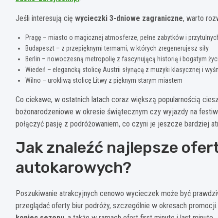
Jeśli interesują cię
wycieczki 3-dniowe zagraniczne
, warto roz
Pragę – miasto o magicznej atmosferze, pełne zabytków i przytulnyc
Budapeszt – z przepięknymi termami, w których zregenerujesz siły
Berlin – nowoczesną metropolię z fascynującą historią i bogatym życ
Wiedeń – elegancką stolicę Austrii słynącą z muzyki klasycznej i wy
Wilno – urokliwą stolicę Litwy z pięknym starym miastem
Co ciekawe, w ostatnich latach coraz większą popularnością ciesz
bożonarodzeniowe w okresie świątecznym czy wyjazdy na festiwa
połączyć pasję z podróżowaniem, co czyni je jeszcze bardziej at
Jak znaleźć najlepsze ofer
autokarowych?
Poszukiwanie atrakcyjnych cenowo wycieczek może być prawdziw
przeglądać oferty biur podróży, szczególnie w okresach promocji
koniec sezonu
, a także w ramach ofert first minute i last minute.