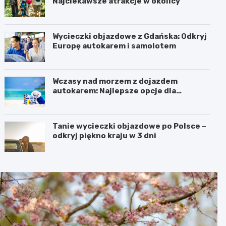
Najciekawsze atrakcje w okolicy
Wycieczki objazdowe z Gdańska: Odkryj
Europę autokarem i samolotem
Wczasy nad morzem z dojazdem
autokarem: Najlepsze opcje dla
podróżujących z Katowic, Krakowa i
Wrocławia
Tanie wycieczki objazdowe po Polsce –
odkryj piękno kraju w 3 dni