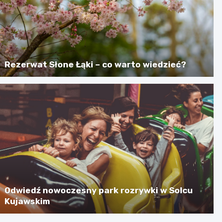
Rezerwat Słone Łąki – co warto wiedzieć?
Odwiedź nowoczesny park rozrywki w Solcu
Kujawskim