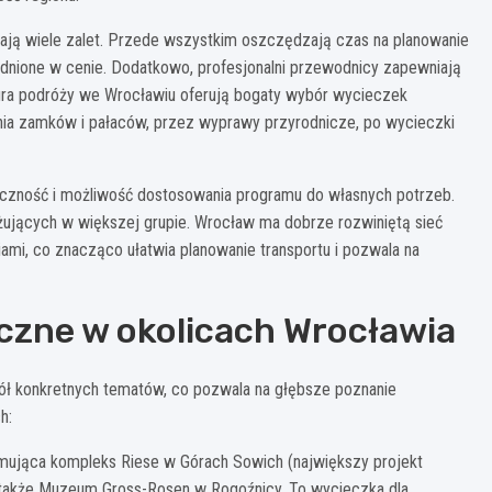
ją wiele zalet. Przede wszystkim oszczędzają czas na planowanie
lędnione w cenie. Dodatkowo, profesjonalni przewodnicy zapewniają
Biura podróży we Wrocławiu oferują bogaty wybór wycieczek
ia zamków i pałaców, przez wyprawy przyrodnicze, po wycieczki
czność i możliwość dostosowania programu do własnych potrzeb.
óżujących w większej grupie. Wrocław ma dobrze rozwiniętą sieć
mi, co znacząco ułatwia planowanie transportu i pozwala na
czne w okolicach Wrocławia
ł konkretnych tematów, co pozwala na głębsze poznanie
h:
mująca kompleks Riese w Górach Sowich (największy projekt
 także Muzeum Gross-Rosen w Rogoźnicy. To wycieczka dla