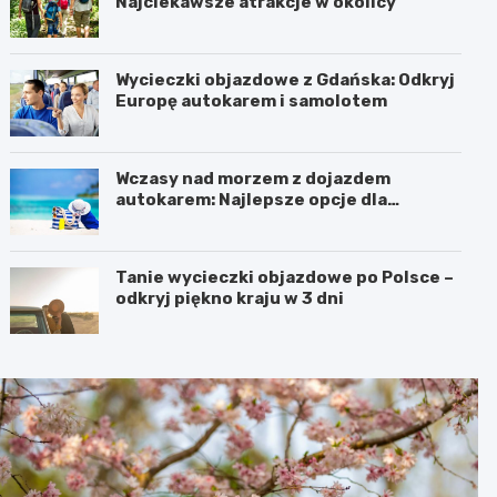
Najciekawsze atrakcje w okolicy
Wycieczki objazdowe z Gdańska: Odkryj
Europę autokarem i samolotem
Wczasy nad morzem z dojazdem
autokarem: Najlepsze opcje dla
podróżujących z Katowic, Krakowa i
Wrocławia
Tanie wycieczki objazdowe po Polsce –
odkryj piękno kraju w 3 dni