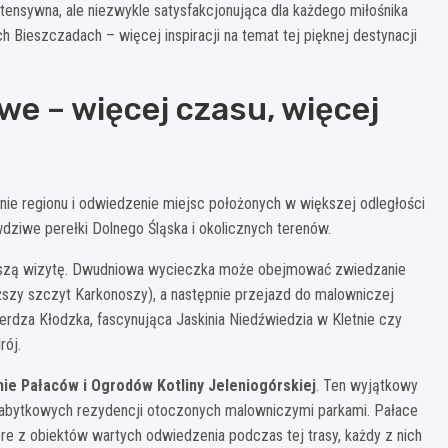
tensywna, ale niezwykle satysfakcjonująca dla każdego miłośnika
 Bieszczadach – więcej inspiracji na temat tej pięknej destynacji
e – więcej czasu, więcej
e regionu i odwiedzenie miejsc położonych w większej odległości
wdziwe perełki Dolnego Śląska i okolicznych terenów.
łuższą wizytę. Dwudniowa wycieczka może obejmować zwiedzanie
ższy szczyt Karkonoszy), a następnie przejazd do malowniczej
ierdza Kłodzka, fascynująca Jaskinia Niedźwiedzia w Kletnie czy
rój.
ie Pałaców i Ogrodów Kotliny Jeleniogórskiej
. Ten wyjątkowy
e zabytkowych rezydencji otoczonych malowniczymi parkami. Pałace
re z obiektów wartych odwiedzenia podczas tej trasy, każdy z nich