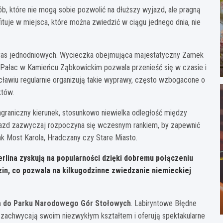
b, które nie mogą sobie pozwolić na dłuższy wyjazd, ale pragną
ituje w miejsca, które można zwiedzić w ciągu jednego dnia, nie
 tras jednodniowych. Wycieczka obejmująca majestatyczny Zamek
 Pałac w Kamieńcu Ząbkowickim pozwala przenieść się w czasie i
ocławiu regularnie organizują takie wyprawy, często wzbogacone o
któw.
agraniczny kierunek, stosunkowo niewielka odległość między
jazd zazwyczaj rozpoczyna się wczesnym rankiem, by zapewnić
jak Most Karola, Hradczany czy Stare Miasto.
lina zyskują na popularności dzięki dobremu połączeniu
in, co pozwala na kilkugodzinne zwiedzanie niemieckiej
a do Parku Narodowego Gór Stołowych
. Labiryntowe Błędne
re zachwycają swoim niezwykłym kształtem i oferują spektakularne