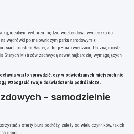
o
 wysoką, idealnym wyborem będzie weekendowa wycieczka do
ić na wędrówki po malowniczym parku narodowym z
iersiach mostem Bastei, a drugi – na zwiedzanie Drezna, miasta
Galeria Starych Mistrzów zachwycą nawet najbardziej wymagających
ocławia warto sprawdzić, czy w odwiedzanych miejscach nie
mogą wzbogacić twoje doświadczenia podróżnicze.
azdowych – samodzielnie
zystać z oferty biura podróży, zależy od wielu czynników, takich
ść regionu.