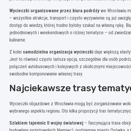
Wycieczki organizowane przez biura podróży
we Wrocławiu ma
– wszystkie atrakcje, transport i często wyżywienie są już uwzg
dostęp do wiedzy, której trudno byłoby szukać na własną rękę. 
jednodniowych i weekendowych o różnej tematyce – od zwiedzan
kulinarne.
Z kolei
samodzielna organizacja wycieczki
daje większą elasty
Jest to również często tańsza opcja, szczególnie dla osób podr
połączeń autobusowych i kolejowych z okolicznymi miejscowościa
swobodne komponowanie własnej trasy.
Najciekawsze trasy tematy
Wycieczki objazdowe z Wrocławia mogą być zorganizowane wokó
wybranego aspektu regionu. Oto kilka propozycji tras tematycznyc
Szlakiem tajemnic II wojny światowej
– fascynująca trasa obej
budowlany nazistowskich Niemiec), podziemne miasto Osówka, a