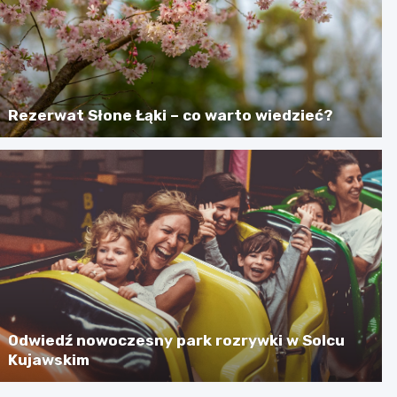
Rezerwat Słone Łąki – co warto wiedzieć?
Odwiedź nowoczesny park rozrywki w Solcu
Kujawskim