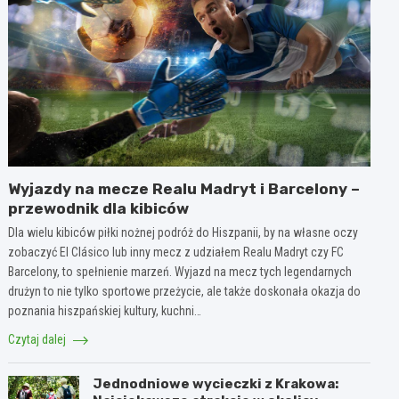
Wyjazdy na mecze Realu Madryt i Barcelony –
przewodnik dla kibiców
Dla wielu kibiców piłki nożnej podróż do Hiszpanii, by na własne oczy
zobaczyć El Clásico lub inny mecz z udziałem Realu Madryt czy FC
Barcelony, to spełnienie marzeń. Wyjazd na mecz tych legendarnych
drużyn to nie tylko sportowe przeżycie, ale także doskonała okazja do
poznania hiszpańskiej kultury, kuchni…
Czytaj dalej
Jednodniowe wycieczki z Krakowa: