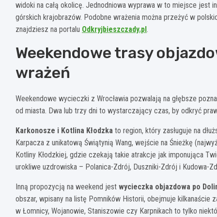
widoki na całą okolicę. Jednodniowa wyprawa w to miejsce jest in
górskich krajobrazów. Podobne wrażenia można przeżyć w polskich
znajdziesz na portalu
Odkryjbieszczady.pl
.
Weekendowe trasy objazdow
wrażeń
Weekendowe wycieczki z Wrocławia pozwalają na głębsze poznani
od miasta. Dwa lub trzy dni to wystarczający czas, by odkryć pra
Karkonosze i Kotlina Kłodzka
to region, który zasługuje na d
Karpacza z unikatową Świątynią Wang, wejście na Śnieżkę (najwy
Kotliny Kłodzkiej, gdzie czekają takie atrakcje jak imponująca Tw
urokliwe uzdrowiska – Polanica-Zdrój, Duszniki-Zdrój i Kudowa-Zd
Inną propozycją na weekend jest
wycieczka objazdowa po Dolin
obszar, wpisany na listę Pomników Historii, obejmuje kilkanaści
w Łomnicy, Wojanowie, Staniszowie czy Karpnikach to tylko niektó