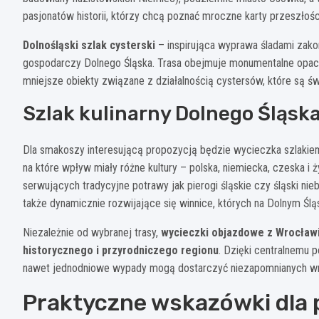
pasjonatów historii, którzy chcą poznać mroczne karty przeszłośc
Dolnośląski szlak cysterski
– inspirująca wyprawa śladami zakon
gospodarczy Dolnego Śląska. Trasa obejmuje monumentalne opac
mniejsze obiekty związane z działalnością cystersów, które są ś
Szlak kulinarny Dolnego Śląsk
Dla smakoszy interesującą propozycją będzie wycieczka szlakiem d
na które wpływ miały różne kultury – polska, niemiecka, czeska 
serwujących tradycyjne potrawy jak pierogi śląskie czy śląski nie
także dynamicznie rozwijające się winnice, których na Dolnym Śl
Niezależnie od wybranej trasy,
wycieczki objazdowe z Wrocław
historycznego i przyrodniczego regionu
. Dzięki centralnemu p
nawet jednodniowe wypady mogą dostarczyć niezapomnianych wraż
Praktyczne wskazówki dla 