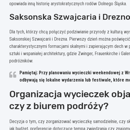
opowiada inną historię arystokratycznych rodów Dolnego Śląska.
Saksonska Szwajcaria i Drezn
Dla tych, którzy chcą połączyć podziwianie przyrody z kulturą
Saksonskiej Szwajcarii i Drezna. Pierwszy dzień można poświęc
charakterystycznymi formacjami skalnymi i zapierającym dech w p
sztuki i wspaniałej architektury, gdzie Zwinger, Frauenkirche i 
podróżników.
Pamiętaj: Przy planowaniu wycieczki weekendowej z Wr
odbywają się lokalne wydarzenia lub festiwale, które 
Organizacja wycieczek obj
czy z biurem podróży?
Decyzja o tym, czy zorganizować wycieczkę samodzielnie, czy skor
jak budżet, preferencje dotyczące tempa zwiedzania czy znajomo