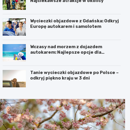
Najciekawsze atrakcje w okolicy
Wycieczki objazdowe z Gdańska: Odkryj
Europę autokarem i samolotem
Wczasy nad morzem z dojazdem
autokarem: Najlepsze opcje dla
podróżujących z Katowic, Krakowa i
Wrocławia
Tanie wycieczki objazdowe po Polsce –
odkryj piękno kraju w 3 dni