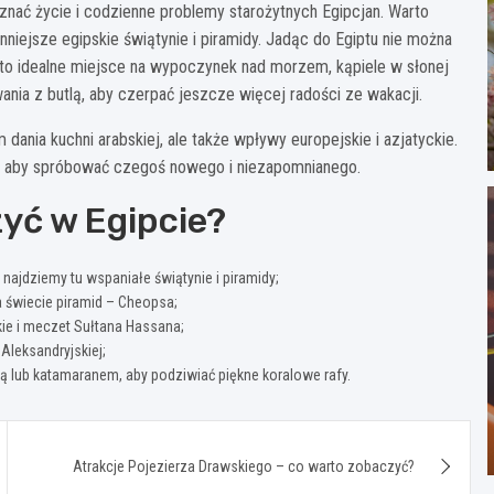
oznać życie i codzienne problemy starożytnych Egipcjan. Warto
nniejsze egipskie świątynie i piramidy. Jadąc do Egiptu nie można
t to idealne miejsce na wypoczynek nad morzem, kąpiele w słonej
ania z butlą, aby czerpać jeszcze więcej radości ze wakacji.
dania kuchni arabskiej, ale także wpływy europejskie i azjatyckie.
cji, aby spróbować czegoś nowego i niezapomnianego.
yć w Egipcie?
 najdziemy tu wspaniałe świątynie i piramidy;
na świecie piramid – Cheopsa;
kie i meczet Sułtana Hassana;
Aleksandryjskiej;
 lub katamaranem, aby podziwiać piękne koralowe rafy.
Atrakcje Pojezierza Drawskiego – co warto zobaczyć?