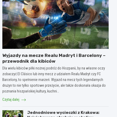
Wyjazdy na mecze Realu Madryt i Barcelony –
przewodnik dla kibiców
Dla wielu kibiców piłki nożnej podróż do Hiszpanii, by na własne oczy
zobaczyć El Clásico lub inny mecz z udziałem Realu Madryt czy FC
Barcelony, to spełnienie marzeń. Wyjazd na mecz tych legendarnych
drużyn to nie tylko sportowe przeżycie, ale także doskonała okazja do
poznania hiszpańskiej kultury, kuchni…
Czytaj dalej
Jednodniowe wycieczki z Krakowa: