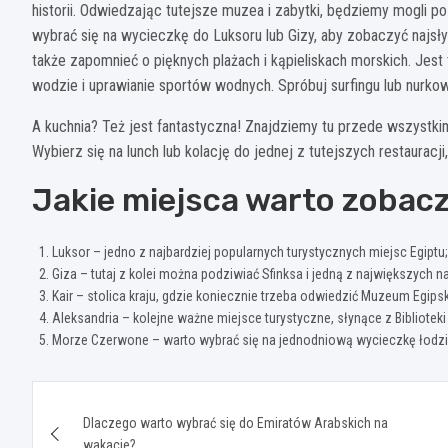
historii. Odwiedzając tutejsze muzea i zabytki, będziemy mogli p
wybrać się na wycieczkę do Luksoru lub Gizy, aby zobaczyć najsły
także zapomnieć o pięknych plażach i kąpieliskach morskich. Jes
wodzie i uprawianie sportów wodnych. Spróbuj surfingu lub nurkow
A kuchnia? Też jest fantastyczna! Znajdziemy tu przede wszystkim 
Wybierz się na lunch lub kolację do jednej z tutejszych restaura
Jakie miejsca warto zobacz
Luksor – jedno z najbardziej popularnych turystycznych miejsc Egiptu;
Giza – tutaj z kolei można podziwiać Sfinksa i jedną z największych 
Kair – stolica kraju, gdzie koniecznie trzeba odwiedzić Muzeum Egips
Aleksandria – kolejne ważne miejsce turystyczne, słynące z Biblioteki 
Morze Czerwone – warto wybrać się na jednodniową wycieczkę łodzią
Nawigacja
Dlaczego warto wybrać się do Emiratów Arabskich na
wpisu
wakacje?