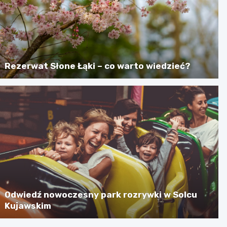
Rezerwat Słone Łąki – co warto wiedzieć?
Odwiedź nowoczesny park rozrywki w Solcu
Kujawskim